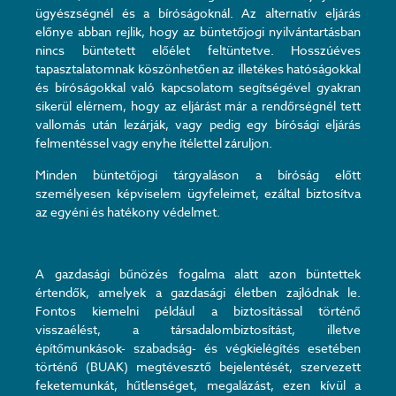
ügyészségnél és a bíróságoknál. Az alternatív eljárás
előnye abban rejlik, hogy az büntetőjogi nyilvántartásban
nincs büntetett előélet feltüntetve. Hosszúéves
tapasztalatomnak köszönhetően az illetékes hatóságokkal
és bíróságokkal való kapcsolatom segítségével gyakran
sikerül elérnem, hogy az eljárást már a rendőrségnél tett
vallomás után lezárják, vagy pedig egy bírósági eljárás
felmentéssel vagy enyhe ítélettel záruljon.
Minden büntetőjogi tárgyaláson a bíróság előtt
személyesen képviselem ügyfeleimet, ezáltal biztosítva
az egyéni és hatékony védelmet.
A gazdasági bűnözés fogalma alatt azon büntettek
értendők, amelyek a gazdasági életben zajlódnak le.
Fontos kiemelni például a biztosítással történő
visszaélést, a társadalombiztosítást, illetve
építőmunkások- szabadság- és végkielégítés esetében
történő (BUAK) megtévesztő bejelentését, szervezett
feketemunkát, hűtlenséget, megalázást, ezen kívül a