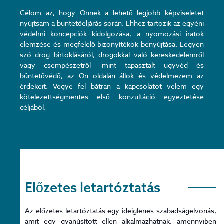
Célom az, hogy Önnek a lehető legjobb képviseletet
nyújtsam a büntetőeljárás során. Ehhez tartozik az egyéni
védelmi koncepciók kidolgozása, a nyomozási iratok
elemzése és megfelelő bizonyítékok benyújtása. Legyen
szó drog birtoklásáról, drogokkal való kereskedelemről
vagy csempészetről- mint tapasztalt ügyvéd és
büntetővédő, az Ön oldalán állok és védelmezem az
érdekeit. Vegye fel bátran a kapcsolatot velem egy
kötelezettségmentes első konzultáció egyeztetése
céljából.
Előzetes letartóztatás
Az előzetes letartóztatás egy ideiglenes szabadságelvonás,
amit egy gyanúsított ellen alkalmazhatnak, amennyiben