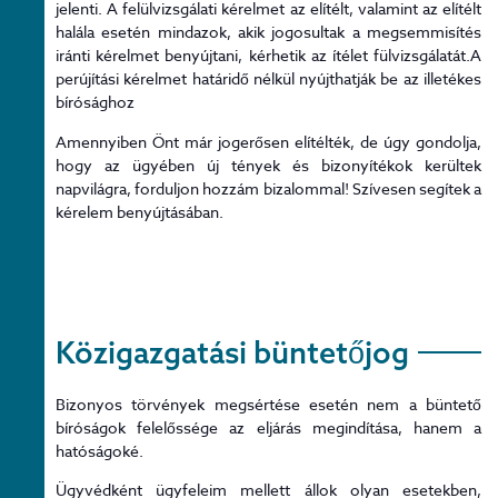
jelenti. A felülvizsgálati kérelmet az elítélt, valamint az elítélt
halála esetén mindazok, akik jogosultak a megsemmisítés
iránti kérelmet benyújtani, kérhetik az ítélet fülvizsgálatát.A
perújítási kérelmet határidő nélkül nyújthatják be az illetékes
bírósághoz
Amennyiben Önt már jogerősen elítélték, de úgy gondolja,
hogy az ügyében új tények és bizonyítékok kerültek
napvilágra, forduljon hozzám bizalommal! Szívesen segítek a
kérelem benyújtásában.
Közigazgatási büntetőjog
Bizonyos törvények megsértése esetén nem a büntető
bíróságok felelőssége az eljárás megindítása, hanem a
hatóságoké.
Ügyvédként ügyfeleim mellett állok olyan esetekben,