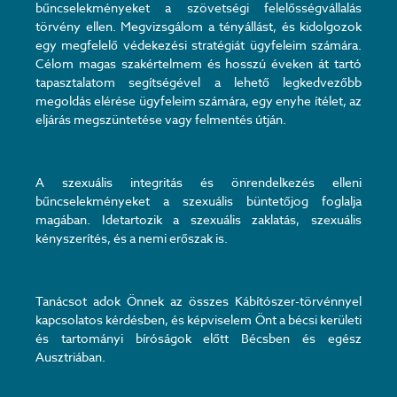
bűncselekményeket a szövetségi felelősségvállalás
törvény ellen. Megvizsgálom a tényállást, és kidolgozok
egy megfelelő védekezési stratégiát ügyfeleim számára.
Célom magas szakértelmem és hosszú éveken át tartó
tapasztalatom segítségével a lehető legkedvezőbb
megoldás elérése ügyfeleim számára, egy enyhe ítélet, az
eljárás megszüntetése vagy felmentés útján.
A szexuális integritás és önrendelkezés elleni
bűncselekményeket a szexuális büntetőjog foglalja
magában. Idetartozik a szexuális zaklatás, szexuális
kényszerítés, és a nemi erőszak is.
Tanácsot adok Önnek az összes Kábítószer-törvénnyel
kapcsolatos kérdésben, és képviselem Önt a bécsi kerületi
és tartományi bíróságok előtt Bécsben és egész
Ausztriában.