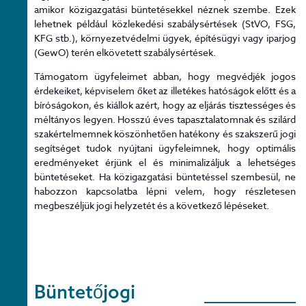
amikor közigazgatási büntetésekkel néznek szembe. Ezek
lehetnek például közlekedési szabálysértések (StVO, FSG,
KFG stb.), környezetvédelmi ügyek, építésügyi vagy iparjog
(GewO) terén elkövetett szabálysértések.
Támogatom ügyfeleimet abban, hogy megvédjék jogos
érdekeiket, képviselem őket az illetékes hatóságok előtt és a
bíróságokon, és kiállok azért, hogy az eljárás tisztességes és
méltányos legyen. Hosszú éves tapasztalatomnak és szilárd
szakértelmemnek köszönhetően hatékony és szakszerű jogi
segítséget tudok nyújtani ügyfeleimnek, hogy optimális
eredményeket érjünk el és minimalizáljuk a lehetséges
büntetéseket. Ha közigazgatási büntetéssel szembesül, ne
habozzon kapcsolatba lépni velem, hogy részletesen
megbeszéljük jogi helyzetét és a következő lépéseket.
Büntetőjogi