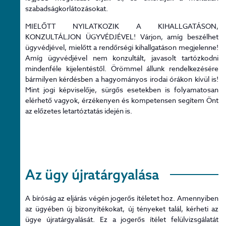
szabadságkorlátozásokat.
MIELŐTT NYILATKOZIK A KIHALLGATÁSON,
KONZULTÁLJON ÜGYVÉDJÉVEL! Várjon, amíg beszélhet
ügyvédjével, mielőtt a rendőrségi kihallgatáson megjelenne!
Amíg ügyvédjével nem konzultált, javasolt tartózkodni
mindenféle kijelentéstől. Örömmel állunk rendelkezésére
bármilyen kérdésben a hagyományos irodai órákon kívül is!
Mint jogi képviselője, sürgős esetekben is folyamatosan
elérhető vagyok, érzékenyen és kompetensen segítem Önt
az előzetes letartóztatás idején is.
Az ügy újratárgyalása
A bíróság az eljárás végén jogerős ítéletet hoz. Amennyiben
az ügyében új bizonyítékokat, új tényeket talál, kérheti az
ügye újratárgyalását. Ez a jogerős ítélet felülvizsgálatát