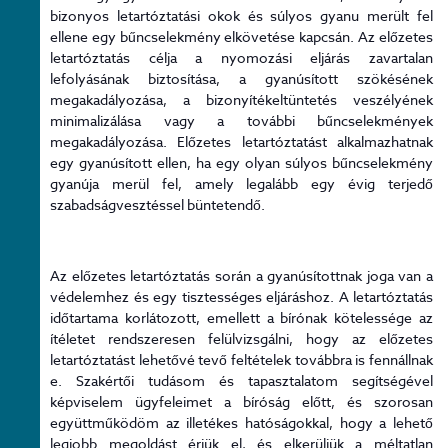
bizonyos letartóztatási okok és súlyos gyanu merült fel
ellene egy bűncselekmény elkövetése kapcsán. Az előzetes
letartóztatás célja a nyomozási eljárás zavartalan
lefolyásának biztosítása, a gyanúsított szökésének
megakadályozása, a bizonyítékeltüntetés veszélyének
minimalizálása vagy a további bűncselekmények
megakadályozása. Előzetes letartóztatást alkalmazhatnak
egy gyanúsított ellen, ha egy olyan súlyos bűncselekmény
gyanúja merül fel, amely legalább egy évig terjedő
szabadságvesztéssel büntetendő.
Az előzetes letartóztatás során a gyanúsítottnak joga van a
védelemhez és egy tisztességes eljáráshoz. A letartóztatás
időtartama korlátozott, emellett a bírónak kötelessége az
ítéletet rendszeresen felülvizsgálni, hogy az előzetes
letartóztatást lehetővé tevő feltételek továbbra is fennállnak
e. Szakértői tudásom és tapasztalatom segítségével
képviselem ügyfeleimet a bíróság előtt, és szorosan
együttműködöm az illetékes hatóságokkal, hogy a lehető
legjobb megoldást érjük el, és elkerüljük a méltatlan