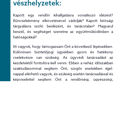
vészhelyzetek:
Kapott egy rendőri kihallgatásra vonatkozó idézést?
Bűncselekmény elkövetésével vádolják? Kapott bírósági
tárgyalásra szóló beidézést, és tanácstalan? Magyarul
beszél, és segítséget szeretne az együttműködésben a
hatóságokkal?
Itt vagyok, hogy támogassam Önt a következő lépésekben.
Különösen büntetőjogi ügyekben gyors és hatékony
cselekvésre van szükség. Az ügyvédi tanácsadást az
kezdetektől fontolóra kell venni. Ebben a nehéz időszakban
szaktudásommal segítem Önt, sürgős esetekben éjjel-
nappal elérhető vagyok, és szükség esetén tanácsadással és
képviselettel segítem Önt a rendőrségi, ügyészségi,
házkutatási és bírósági eljárások során Ausztriában.
Ahhoz, hogy a megbízását a lehető legjobban elláthassam,
évek óta folyamatosan együttműködöm a szintén magyarul
beszélő kolléganőmmel, Dr. Ujvárosi Veronikával. Igény
esetén közösen vállaljuk a megbízását.