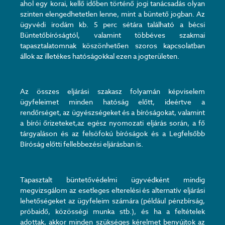
ahol egy korai, kellő időben történő jogi tanácsadás olyan
szinten elengedhetetlen lenne, mint a büntető jogban. Az
ügyvédi irodám kb. 5 perc sétára található a bécsi
Büntetőbíróságtól, valamint többéves szakmai
tapasztalatomnak köszönhetően szoros kapcsolatban
állok az illetékes hatóságokkal ezen a jogterületen.
Az összes eljárási szakasz folyamán képviselem
ügyfeleimet minden hatóság előtt, ideértve a
rendőrséget, az ügyészségeket és a bíróságokat, valamint
a bírói őrizeteket,az egész nyomozati eljárás során, a fő
tárgyaláson és az felsöfokú bíróságok és a Legfelsőbb
Bíróság előtti fellebbezési eljárásban is.
Tapasztalt büntetővédelmi ügyvédként mindig
megvizsgálom az esetleges elterelési és alternatív eljárási
lehetőségeket az ügyfeleim számára (például pénzbírság,
próbaidő, közösségi munka stb.), és ha a feltételek
adottak, akkor minden szükséges kérelmet benyújtok az