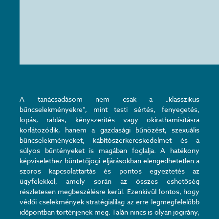
A tanácsadásom nem csak a „klasszikus
bűncselekményekre”, mint testi sértés, fenyegetés,
lopás, rablás, kényszerítés vagy okirathamisításra
korlátozódik, hanem a gazdasági bűnözést, szexuális
bűncselekményeket, kábítószerkereskedelmet és a
súlyos bűntényeket is magában foglalja. A hatékony
képviselethez büntetőjogi eljárásokban elengedhetetlen a
szoros kapcsolattartás és pontos egyeztetés az
ügyfelekkel, amely során az összes eshetőség
részletesen megbeszélésre kerül. Ezenkívül fontos, hogy
védői cselekmények stratégialilag az erre legmegfelelőbb
időpontban történjenek meg. Talán nincs is olyan jogirány,