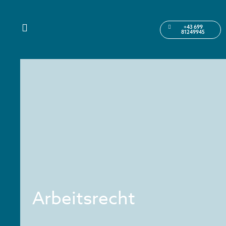
+43 699
81249945
Arbeitsrecht